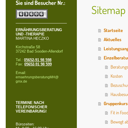
Sie sind Besucher Nr.:
Sitemap
Startseite
ERNÄHRUNGSBERATUNG
UND -THERAPIE
MARTINA HECZKO
Aktuelles
Kirchstraße 58
Leistungsan
37242 Bad Sooden-Allendorf
Einzelberat
Tel.:
05652-91 98 598
Fax:
05652-91 98 599
Beratungs
Email:
Kosten
ernaehrungsberatungMH@
gmx.de
Bezuschus
Hausbesu
TERMINE NACH
Gruppenkurs
TELEFONISCHER
VEREINBARUNG!
Fit in Fo
Bewegt a
Bürozeiten: