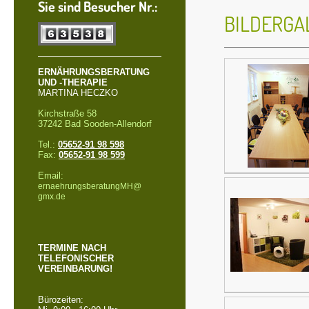
Sie sind Besucher Nr.:
BILDERGA
ERNÄHRUNGSBERATUNG
UND -THERAPIE
MARTINA HECZKO
Kirchstraße 58
37242 Bad Sooden-Allendorf
Tel.:
05652-91 98 598
Fax:
05652-91 98 599
Email:
ernaehrungsberatungMH@
gmx.de
TERMINE NACH
TELEFONISCHER
VEREINBARUNG!
Bürozeiten: