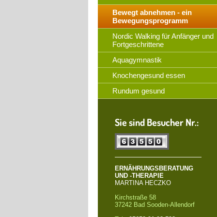
Bewegt abnehmen - ein
Bewegungsprogramm
Nordic Walking für Anfänger und
Fortgeschrittene
Aquagymnastik
Knochengesund essen
Rundum gesund
Sie sind Besucher Nr.:
ERNÄHRUNGSBERATUNG
UND -THERAPIE
MARTINA HECZKO
Kirchstraße 58
37242 Bad Sooden-Allendorf