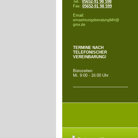
Tel.:
05652-91 98 598
Fax:
05652-91 98 599
Email:
ernaehrungsberatungMH@
gmx.de
TERMINE NACH
TELEFONISCHER
VEREINBARUNG!
Bürozeiten:
Mi. 9:00 - 16:00 Uhr