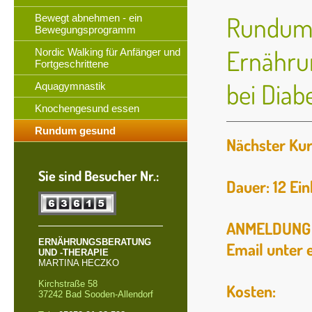
Rundum 
Bewegt abnehmen - ein
Bewegungsprogramm
Ernähru
Nordic Walking für Anfänger und
Fortgeschrittene
bei Diab
Aquagymnastik
Knochengesund essen
Rundum gesund
Nächster Ku
Sie sind Besucher Nr.:
Dauer: 12 Ein
ANMELDUNG t
ERNÄHRUNGSBERATUNG
Email unter
UND -THERAPIE
MARTINA HECZKO
Kirchstraße 58
Kosten:
37242 Bad Sooden-Allendorf