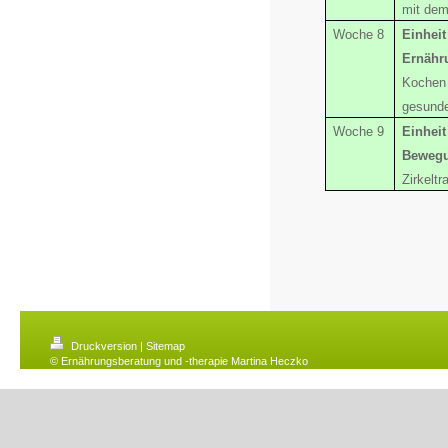
mit dem
Woche 8
Einheit
Ernähr
Kochen
gesund
Woche 9
Einheit
Beweg
Zirkeltr
Druckversion
|
Sitemap
© Ernährungsberatung und -therapie Martina Heczko