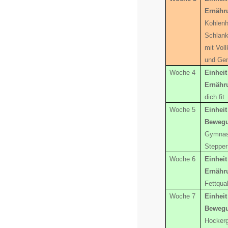
Ernähr
Kohlenh
Schlank
mit Vol
und Ge
Woche 4
Einheit
Ernähr
dich fit
Woche 5
Einheit
Beweg
Gymnast
Stepper
Woche 6
Einheit
Ernähr
Fettqual
Woche 7
Einheit
Beweg
Hocker