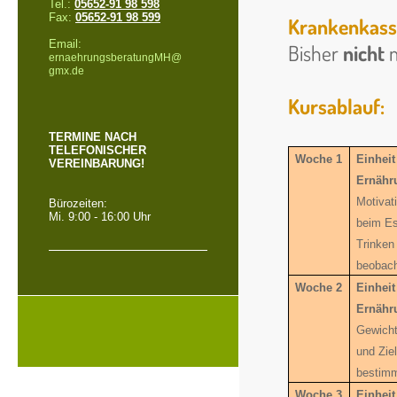
Tel.:
05652-91 98 598
Fax:
05652-91 98 599
Krankenkass
Email:
Bisher
nicht
m
ernaehrungsberatungMH@
gmx.de
Kursablauf:
TERMINE NACH
TELEFONISCHER
Woche 1
Einheit
VEREINBARUNG!
Ernähr
Motivat
Bürozeiten:
Mi. 9:00 - 16:00 Uhr
beim E
Trinken
beobac
Woche 2
Einheit
Ernähr
Gewicht
und Zie
bestim
Woche 3
Einheit